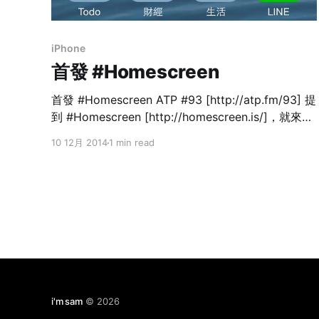
iPhone
首發 #Homescreen
首發 #Homescreen ATP #93 [http://atp.fm/93] 提
到 #Homescreen [http://homescreen.is/]，就來分
享我的首發 Homescreen
10 12月 2014
1 min read
[https://homescreen.is/mhtx/screenshot/19654]
（超亂）： > 首發！// #Homescreen
[https://twitter.com/hashtag/Homescreen?
src=hash]: https://t.co/NyrN9rnyiE
pic.twitter.com/y6DfVASaLs
[http://t.co/y6DfVASaLs] — sam (@mhtx)
December 10, 2014 [https:
i'm sam
© 2026