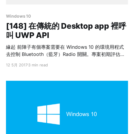
Windows 10
[148] 在傳統的 Desktop app 裡呼
叫 UWP API
緣起 前陣子有個專案需要在 Windows 10 的環境用程式
去控制 Bluetooth（藍牙）Radio 開關。專案初期評估此
功能屬低技術門檻，應有現成的 Windows API 可以用。
12 5月 2017
3 min read
不過，事實證明我太天真了。最後是利用 UWP API 來解
決，細節我會另撰文說明，本章主要說如何在 Desktop
app 裡呼叫 UWP API。 Desktop app 能夠使用 UWP
API 嗎？ 答案是肯定的。一直以來，微軟對於軟體開發介
面的設計態度是儘可能保持往前相容，這麼做對開發者友
善，這是優點。缺點是包袱多，走不快。這方面微軟的
「取捨」做得不錯。 不過，不是所有的 UWP API 都能被
Desktop app