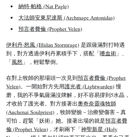
納特·帕格 (Nat Pagle)
大法師安東尼達斯 (Archmage Antonidas)
預言者費倫 (Prophet Velen)
伊利丹·怒風 (Illidan Stormrage)
是跟薩滿對打時遇
到，對方透過伊利丹累積手下，搭配「
嗜血術
」、
「
風怒
」，輕鬆擊倒。
在對上牧師的那場頭一次見到
預言者費倫 (Prophet
Velen)
。一開始對方先用
護光者 (Lightwarden)
慢
磨，我的不爭氣薩滿沒牌解，好不容易撐到5水晶，
才收拾了護光者。對方接著出
奧奇奈靈魂牧師
(Auchenai Soulpriest)
，牧師變臉－治療變傷害－真
可怕，趕緊「妖術」她。接著出場的就是
預言者費
倫 (Prophet Velen)
，才刷兩下「
神聖新星 (Holy