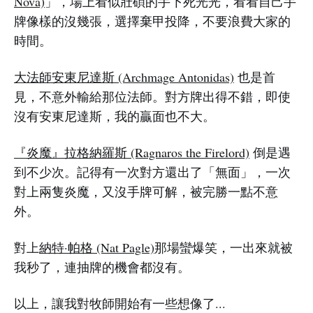
Nova)
」，場上看似壯碩的手下死光光，看看自己手
牌像樣的沒幾張，選擇棄甲投降，不要浪費大家的
時間。
大法師安東尼達斯 (Archmage Antonidas)
也是首
見，不意外輸給那位法師。對方牌出得不錯，即使
沒有安東尼達斯，我的贏面也不大。
『炎魔』拉格納羅斯 (Ragnaros the Firelord)
倒是遇
到不少次。記得有一次對方還出了「無面」，一次
對上兩隻炎魔，又沒手牌可解，被完勝一點不意
外。
對上
納特·帕格 (Nat Pagle)
那場蠻爆笑，一出來就被
我秒了，連抽牌的機會都沒有。
以上，讓我對牧師開始有一些想像了...