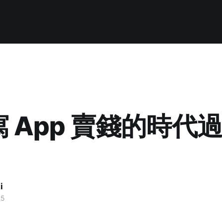
 App 賣錢的時代
i
15