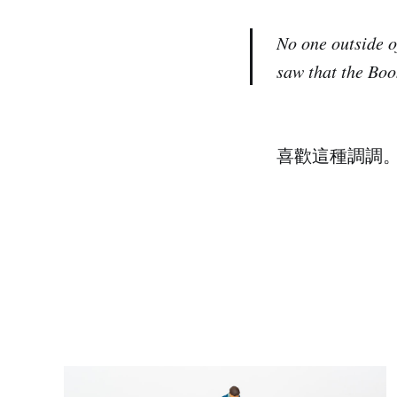
No one outside o
saw that the Boo
喜歡這種調調