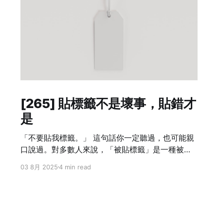
[265] 貼標籤不是壞事，貼錯才
是
「不要貼我標籤。」 這句話你一定聽過，也可能親
口說過。對多數人來說，「被貼標籤」是一種被簡
化、被誤解、甚至被歧視的感受。貼標籤常常被當
03 8月 2025
4 min read
成負面詞彙，是許多社會爭議與人際衝突的來源。
但我並不這麼看。對我來說，貼標籤這件事本身沒
有問題，真正讓人不舒服的，是「被貼錯標籤」。
我甚至認為：標籤貼得準，人際關係才會順。 真正