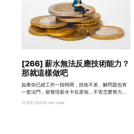
[266] 薪水無法反應技術能力？
那就這樣做吧
如果你已經工作一段時間，技術不差、解問題也有
一套法門，卻發現薪水卡在原地，不管怎麼努力都
跟不上自己的成長速度——這不是個案，而是業界
10 8月 2025
5 min read
常態。 我也曾經這樣想過：「我現在的貢獻，真的
只有這個數字嗎？」但光靠想是不會改變什麼的。
你不主動提，沒有人會幫你。不開口，只會讓錯失
的時機默默拉開你與別人的差距。職涯發展講究節