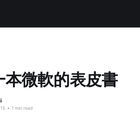
一本微軟的表皮書
i
015
•
1 min read