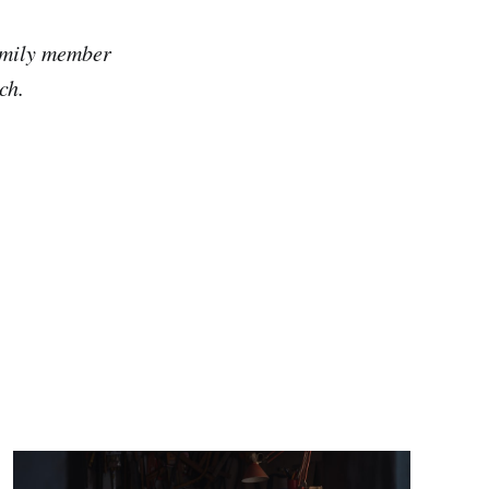
family member
ch.