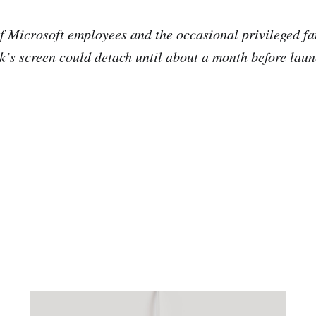
f Microsoft employees and the occasional privileged 
k’s screen could detach until about a month before laun
。