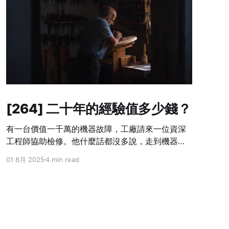
[264] 二十年的經驗值多少錢？
有一台價值一千萬的機器故障，工廠請來一位資深
工程師協助檢修。他什麼話都沒多說，走到機器旁
邊，觀察幾分鐘，從工具箱裡拿出螺絲起子，輕輕
01 8月 2025
4 min read
地調整了一顆幾乎沒人注意的小螺絲。幾秒後，機
器重新運轉如常。 工程師開出一張十萬元的帳單。
老闆當場傻眼，大聲咆哮：「你只動了一顆螺絲
耶，就要十萬？這是搶錢嗎？」 工程師冷靜地回了
一句：「螺絲只值十塊，但知道哪顆該轉，值九萬
九千九百九十塊。」 這個故事很多人聽過，但大多