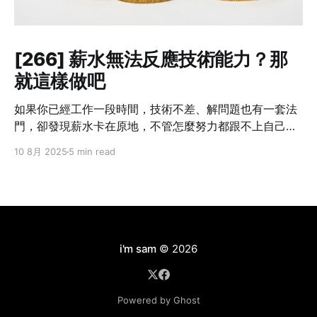
[266] 薪水無法反應技術能力？那
就這樣做吧
如果你已經工作一段時間，技術不差、解問題也有一套法
門，卻發現薪水卡在原地，不管怎麼努力都跟不上自己的
成長速度——這不是個案，而是業界常態。 我也曾經這樣
10 8月 2025
5 min read
想過：「我現在的貢獻，真的只有這個數字嗎？」但光靠
想是不會改變什麼的。你不主動提，沒有人會幫你。不開
口，只會讓錯失的時機默默拉開你與別人的差距。職涯發
展講究節奏，一旦被低薪綁住太久，即使跳槽也難補回
來。 所以這篇文章不是講理念，而是把我自己怎麼做、學
到什麼，講給你聽。 Step 1：別急著翻桌，先確認三件事
i'm sam
© 2026
在打算談薪水之前，先幫自己釐清以下三件事情： ❶ 你現
在的角色，有可見的成果嗎？ 能不能列出三件「有你做比
較順、沒你就出事」的工作內容？比如說：系統穩定性明
Powered by Ghost
顯提升、專案交付速度變快、團隊效率提高。 ❷ 你目前的