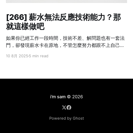
[266] 薪水無法反應技術能力？那
就這樣做吧
如果你已經工作一段時間，技術不差、解問題也有一套法
門，卻發現薪水卡在原地，不管怎麼努力都跟不上自己的
成長速度——這不是個案，而是業界常態。 我也曾經這樣
10 8月 2025
5 min read
想過：「我現在的貢獻，真的只有這個數字嗎？」但光靠
想是不會改變什麼的。你不主動提，沒有人會幫你。不開
口，只會讓錯失的時機默默拉開你與別人的差距。職涯發
展講究節奏，一旦被低薪綁住太久，即使跳槽也難補回
來。 所以這篇文章不是講理念，而是把我自己怎麼做、學
到什麼，講給你聽。 Step 1：別急著翻桌，先確認三件事
i'm sam
© 2026
在打算談薪水之前，先幫自己釐清以下三件事情： ❶ 你現
在的角色，有可見的成果嗎？ 能不能列出三件「有你做比
較順、沒你就出事」的工作內容？比如說：系統穩定性明
Powered by Ghost
顯提升、專案交付速度變快、團隊效率提高。 ❷ 你目前的
表現，有沒有被主管看見？ 很多人默默做事，等加薪時才