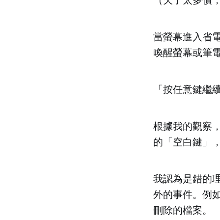
當螢幕進入省
喚醒螢幕或筆
「按任意鍵繼續
根據我的觀察，
的「空白鍵」
我認為是錯的
外的事件。例
刪除的檔案。