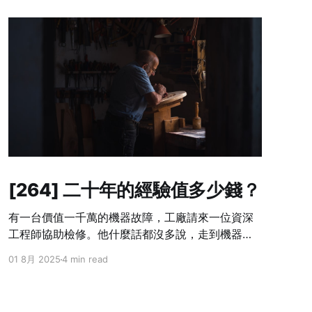
[264] 二十年的經驗值多少錢？
有一台價值一千萬的機器故障，工廠請來一位資深
工程師協助檢修。他什麼話都沒多說，走到機器旁
邊，觀察幾分鐘，從工具箱裡拿出螺絲起子，輕輕
01 8月 2025
4 min read
地調整了一顆幾乎沒人注意的小螺絲。幾秒後，機
器重新運轉如常。 工程師開出一張十萬元的帳單。
老闆當場傻眼，大聲咆哮：「你只動了一顆螺絲