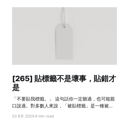
[265] 貼標籤不是壞事，貼錯才
是
「不要貼我標籤。」 這句話你一定聽過，也可能親
口說過。對多數人來說，「被貼標籤」是一種被簡
化、被誤解、甚至被歧視的感受。貼標籤常常被當
03 8月 2025
4 min read
成負面詞彙，是許多社會爭議與人際衝突的來源。
但我並不這麼看。對我來說，貼標籤這件事本身沒