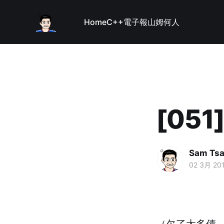
Home
C++
電子報
山姆何人
[051]
Sam Tsa
02 3月 20
（欠了太多債