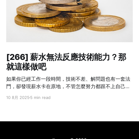
[266] 薪水無法反應技術能力？那
就這樣做吧
如果你已經工作一段時間，技術不差、解問題也有一套法
門，卻發現薪水卡在原地，不管怎麼努力都跟不上自己的
成長速度——這不是個案，而是業界常態。 我也曾經這樣
10 8月 2025
5 min read
想過：「我現在的貢獻，真的只有這個數字嗎？」但光靠
想是不會改變什麼的。你不主動提，沒有人會幫你。不開
口，只會讓錯失的時機默默拉開你與別人的差距。職涯發
展講究節奏，一旦被低薪綁住太久，即使跳槽也難補回
來。 所以這篇文章不是講理念，而是把我自己怎麼做、學
到什麼，講給你聽。 Step 1：別急著翻桌，先確認三件事