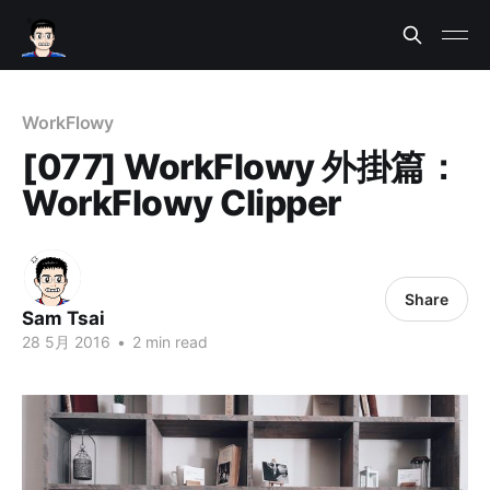
WorkFlowy
[077] WorkFlowy 外掛篇：
WorkFlowy Clipper
Share
Sam Tsai
28 5月 2016
•
2 min read