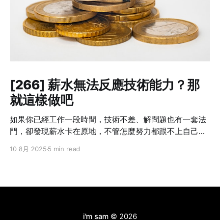
[266] 薪水無法反應技術能力？那
就這樣做吧
如果你已經工作一段時間，技術不差、解問題也有一套法
門，卻發現薪水卡在原地，不管怎麼努力都跟不上自己的
成長速度——這不是個案，而是業界常態。 我也曾經這樣
10 8月 2025
5 min read
想過：「我現在的貢獻，真的只有這個數字嗎？」但光靠
想是不會改變什麼的。你不主動提，沒有人會幫你。不開
口，只會讓錯失的時機默默拉開你與別人的差距。職涯發
展講究節奏，一旦被低薪綁住太久，即使跳槽也難補回
來。 所以這篇文章不是講理念，而是把我自己怎麼做、學
到什麼，講給你聽。 Step 1：別急著翻桌，先確認三件事
i'm sam
© 2026