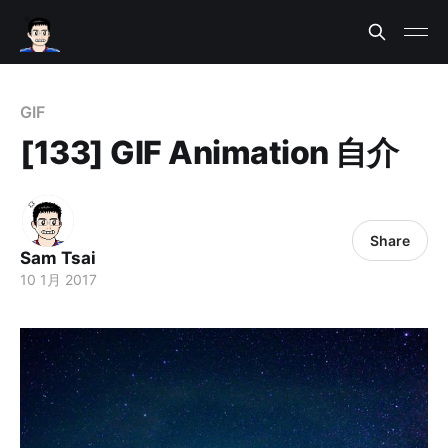
GIF
[133] GIF Animation 自介
Share
Sam Tsai
10 1月 2017