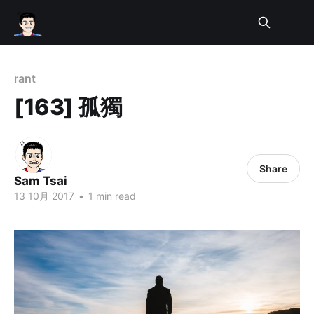
rant
[163] 孤獨
Share
Sam Tsai
13 10月 2017
•
1 min read