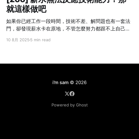
就這樣做吧
如果你已經工作一段時間，技術不差、解問題也有一套法
門，卻發現薪水卡在原地，不管怎麼努力都跟不上自己的
成長速度——這不是個案，而是業界常態。 我也曾經這樣
10 8月 2025
5 min read
想過：「我現在的貢獻，真的只有這個數字嗎？」但光靠
想是不會改變什麼的。你不主動提，沒有人會幫你。不開
口，只會讓錯失的時機默默拉開你與別人的差距。職涯發
展講究節奏，一旦被低薪綁住太久，即使跳槽也難補回
來。 所以這篇文章不是講理念，而是把我自己怎麼做、學
到什麼，講給你聽。 Step 1：別急著翻桌，先確認三件事
i'm sam
© 2026
在打算談薪水之前，先幫自己釐清以下三件事情： ❶ 你現
在的角色，有可見的成果嗎？ 能不能列出三件「有你做比
較順、沒你就出事」的工作內容？比如說：系統穩定性明
Powered by Ghost
顯提升、專案交付速度變快、團隊效率提高。 ❷ 你目前的
表現，有沒有被主管看見？ 很多人默默做事，等加薪時才
說「我一直很努力」，但主管不一定知道。你不需要自吹
自擂，但要讓貢獻被看見，比如在週會簡報中明確呈現成