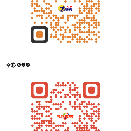
今彩 ❺❸❾