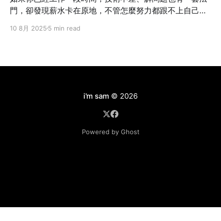
門，卻發現薪水卡在原地，不管怎麼努力都跟不上自己的
成長速度——這不是個案，而是業界常態。 我也曾經這樣
10 8月 2025
5 min read
想過：「我現在的貢獻，真的只有這個數字嗎？」但光靠
想是不會改變什麼的。你不主動提，沒有人會幫你。不開
口，只會讓錯失的時機默默拉開你與別人的差距。職涯發
展講究節奏，一旦被低薪綁住太久，即使跳槽也難補回
來。 所以這篇文章不是講理念，而是把我自己怎麼做、學
到什麼，講給你聽。 Step 1：別急著翻桌，先確認三件事
i'm sam
© 2026
在打算談薪水之前，先幫自己釐清以下三件事情： ❶ 你現
在的角色，有可見的成果嗎？ 能不能列出三件「有你做比
較順、沒你就出事」的工作內容？比如說：系統穩定性明
Powered by Ghost
顯提升、專案交付速度變快、團隊效率提高。 ❷ 你目前的
表現，有沒有被主管看見？ 很多人默默做事，等加薪時才
說「我一直很努力」，但主管不一定知道。你不需要自吹
自擂，但要讓貢獻被看見，比如在週會簡報中明確呈現成
效，或是主動更新專案進度。 ❸ 你做的事，是公司認為「