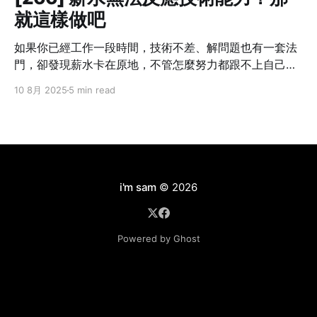
就這樣做吧
如果你已經工作一段時間，技術不差、解問題也有一套法
門，卻發現薪水卡在原地，不管怎麼努力都跟不上自己的
成長速度——這不是個案，而是業界常態。 我也曾經這樣
10 8月 2025
5 min read
想過：「我現在的貢獻，真的只有這個數字嗎？」但光靠
想是不會改變什麼的。你不主動提，沒有人會幫你。不開
口，只會讓錯失的時機默默拉開你與別人的差距。職涯發
展講究節奏，一旦被低薪綁住太久，即使跳槽也難補回
來。 所以這篇文章不是講理念，而是把我自己怎麼做、學
到什麼，講給你聽。 Step 1：別急著翻桌，先確認三件事
i'm sam
© 2026
在打算談薪水之前，先幫自己釐清以下三件事情： ❶ 你現
在的角色，有可見的成果嗎？ 能不能列出三件「有你做比
較順、沒你就出事」的工作內容？比如說：系統穩定性明
Powered by Ghost
顯提升、專案交付速度變快、團隊效率提高。 ❷ 你目前的
表現，有沒有被主管看見？ 很多人默默做事，等加薪時才
說「我一直很努力」，但主管不一定知道。你不需要自吹
自擂，但要讓貢獻被看見，比如在週會簡報中明確呈現成