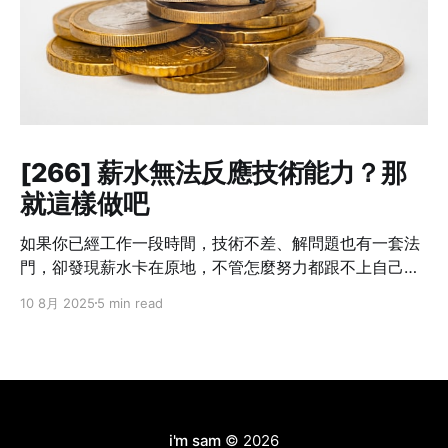
[266] 薪水無法反應技術能力？那
就這樣做吧
如果你已經工作一段時間，技術不差、解問題也有一套法
門，卻發現薪水卡在原地，不管怎麼努力都跟不上自己的
成長速度——這不是個案，而是業界常態。 我也曾經這樣
10 8月 2025
5 min read
想過：「我現在的貢獻，真的只有這個數字嗎？」但光靠
想是不會改變什麼的。你不主動提，沒有人會幫你。不開
口，只會讓錯失的時機默默拉開你與別人的差距。職涯發
展講究節奏，一旦被低薪綁住太久，即使跳槽也難補回
來。 所以這篇文章不是講理念，而是把我自己怎麼做、學
到什麼，講給你聽。 Step 1：別急著翻桌，先確認三件事
i'm sam
© 2026