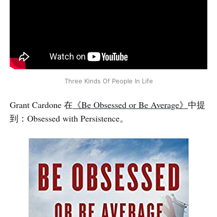
Three Kinds Of People In Life
Grant Cardone 在
《Be Obsessed or Be Average》
中提
到：Obsessed with Persistence。