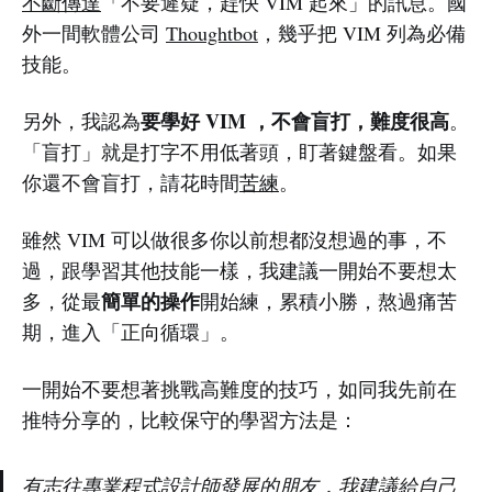
不斷傳達
「不要遲疑，趕快 VIM 起來」的訊息。國
外一間軟體公司
Thoughtbot
，幾乎把 VIM 列為必備
技能。
要學好 VIM ，不會盲打，難度很高
另外，我認為
。
「盲打」就是打字不用低著頭，盯著鍵盤看。如果
你還不會盲打，請花時間
苦練
。
雖然 VIM 可以做很多你以前想都沒想過的事，不
過，跟學習其他技能一樣，我建議一開始不要想太
簡單的操作
多，從最
開始練，累積小勝，熬過痛苦
期，進入「正向循環」。
一開始不要想著挑戰高難度的技巧，如同我先前在
推特分享的，比較保守的學習方法是：
有志往專業程式設計師發展的朋友，我建議給自己