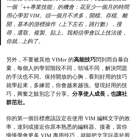
一個「++專業技能」的機會：花至少一個月的時間
用心學習 VIM。頭一個月不求多，開檔、存檔、離
開，基本的游標操作（上下左右，跳行數），搜
尋，選取、複製、貼上。我相信學會以上技法後，
你就...上鉤了。
高能技巧
另外，不要被其他 VIMer 的
閃到而自暴自
棄，每個人的學習階段不同，領域不同，解決問題
的手法也不同。保持開放的心胸，看到好用的技巧
就學起來，多練習，你會越來越強。發現好用的技
分享使人成長，也讓社
巧，興奮之餘別忘了分享。
群茁壯。
你的第一個目標應該設定在使用 VIM 編輯文字的效
率，達到或接近你原本熟悉的編輯器。接著，當你
慢慢學會更多 VIM 專用技巧，就能把文字玩弄於股