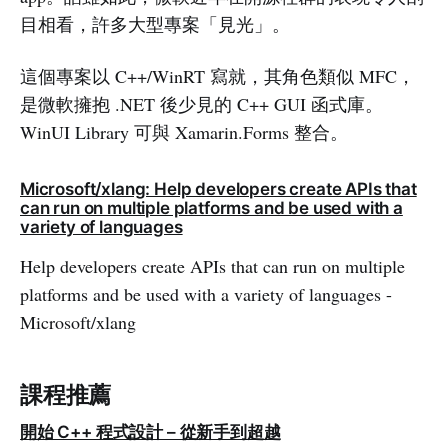
目相看，許多大型專案「見光」。
這個專案以 C++/WinRT 寫就，其角色類似 MFC，
是微軟擁抱 .NET 後少見的 C++ GUI 函式庫。
WinUI Library 可與 Xamarin.Forms 整合。
Microsoft/xlang: Help developers create APIs that
can run on multiple platforms and be used with a
variety of languages
Help developers create APIs that can run on multiple
platforms and be used with a variety of languages -
Microsoft/xlang
課程推薦
開始 C++ 程式設計 – 從新手到超越