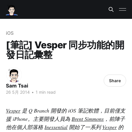
iOS
[筆記] Vesper 同步功能的開
發日記彙整
Share
Sam Tsai
26 5月 2014
•
1 min read
Vesper
是 Q Branch 開發的 iOS 筆記軟體，目前僅支
援 iPhone。主要開發人員為
Brent Simmons
，前陣子
他在個人部落格
Inessential
開始了一系列
Vesper
的