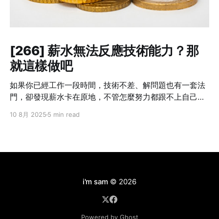
[266] 薪水無法反應技術能力？那
就這樣做吧
如果你已經工作一段時間，技術不差、解問題也有一套法
門，卻發現薪水卡在原地，不管怎麼努力都跟不上自己的
成長速度——這不是個案，而是業界常態。 我也曾經這樣
10 8月 2025
5 min read
想過：「我現在的貢獻，真的只有這個數字嗎？」但光靠
想是不會改變什麼的。你不主動提，沒有人會幫你。不開
口，只會讓錯失的時機默默拉開你與別人的差距。職涯發
展講究節奏，一旦被低薪綁住太久，即使跳槽也難補回
來。 所以這篇文章不是講理念，而是把我自己怎麼做、學
到什麼，講給你聽。 Step 1：別急著翻桌，先確認三件事
i'm sam
© 2026
在打算談薪水之前，先幫自己釐清以下三件事情： ❶ 你現
在的角色，有可見的成果嗎？ 能不能列出三件「有你做比
較順、沒你就出事」的工作內容？比如說：系統穩定性明
Powered by Ghost