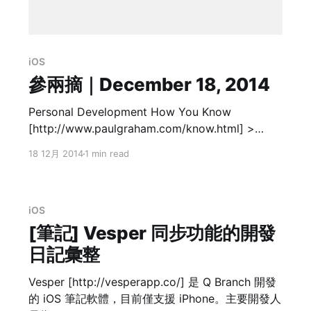
iOS
參兩摘｜December 18, 2014
Personal Development How You Know
[http://www.paulgraham.com/know.html] >
Reading and experience train your model of the
18 12月 2014
1 min read
world. And even if you forget the experience or
what you read, its effect on your model of the
world persists. 隨著年齡增長，經驗累積，雖然讀
iOS
得是同一本書，但因為心智不同體會有別。所以好
書（或好文）絕對值得重讀。 Technology 8
[筆記] Vesper 同步功能的開發
日記彙整
Vesper [http://vesperapp.co/] 是 Q Branch 開發
的 iOS 筆記軟體，目前僅支援 iPhone。主要開發人