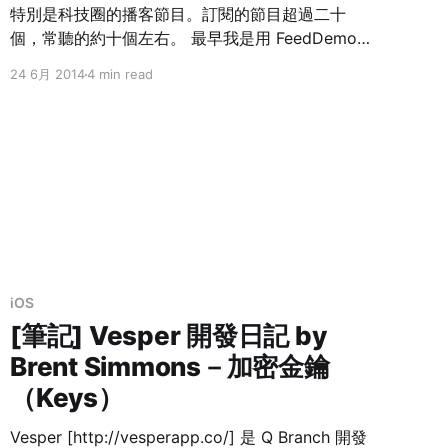
特別是科技圈的播客節目。訂閱的節目超過二十
個，常聽的約十個左右。 最早我是用 FeedDemon
[http://www.feeddemon.com/]（已停止開發） 下
24 6月 2014
4 min read
載 MP3 到電腦聽，後來買了 iPod Touch 便改用
iTunes 訂閱，同步到 iPod Touch。雖不方便，生
活還過得去... 敗了人生第一支 iPhone（5） 後，
iPod Touch 被冷落一旁，不過還是繼續屈就老方
法。雖然陸續試了 [http://bit.ly/1riAztJ] 幾個
[http://bit.ly/1riAAOd] Podcast app，最後都因不
夠理想而放棄使用。就別提那個
iOS
[筆記] Vesper 開發日記 by
Brent Simmons－加密金鑰
（Keys）
Vesper [http://vesperapp.co/] 是 Q Branch 開發