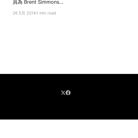
員為 Brent Simmons
[https://twitter.com/brentsimmons]，前陣子他在
26 5月 2014
1 min read
個人部落格 Inessential [http://inessential.com/]
開始了一系列 Vesper [http://vesperapp.co/] 的開
發筆記（Vesper Sync Diary），無私地分享許多開
發 Vesper Sync（同步功能）的技術細節，值得一
讀。 先前曾經提及的
[https://samtsai.org/vesper-sync-diary-by-
brent-simmons-keys/