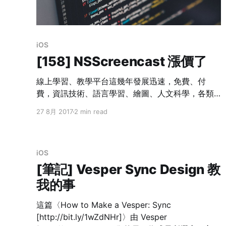
iOS
[158] NSScreencast 漲價了
線上學習、教學平台這幾年發展迅速，免費、付
費，資訊技術、語言學習、繪圖、人文科學，各類
型的內容不斷增加，只要有電腦、網路，在家就能
27 8月 2017
2 min read
學到各式各樣的知識與技術。 NSScreencast
[http://nsscreencast.com] 由一個叫做 Ben
Scheirman [http://nsscreencast.com/about] 的
iOS
傢伙，於 2013（或更早）創辦的線上 iOS 應用程
式開發影片教學站。其特色是： 1. 每一集約十五分
[筆記] Vesper Sync Design 教
鐘，講一個小題目 2. 專注在 iOS Development 3.
我的事
很早就收費，而不是免費收看 2013 年的線上教學
環境在我來看，大概處於幼稚園階段，剛起步不
這篇〈How to Make a Vesper: Sync
久。我在 2013 年中發現該站，看了幾集免費影
[http://bit.ly/1wZdNHr]〉由 Vesper