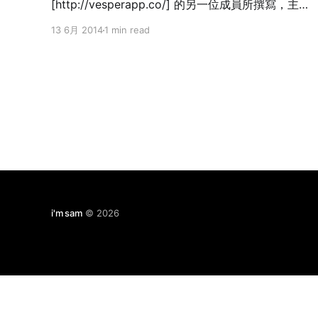
片，便被站長的沈穩地口條，
[http://vesperapp.co/] 的另一位成員所撰寫，主要
提供開發 Vesper Sync 功能背後的諸多考量。有幾
13 6月 2014
1 min read
項我覺得不錯，值得學起來： Do not use 'no-
reply' for e-mail confirmation 標準的「新增帳
號」流程，其中一步通常會寄送一張「確認函
（Confirmation E-mail）」至指定的電子信箱，使
用者點選隨信的超連結即完成確認。 Vesper
[http://vesperapp.co/] 也採用同樣流程，但與其他
服務不同之處在於：
i'm sam
© 2026