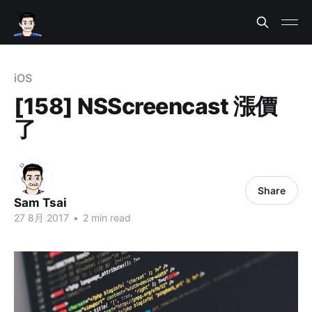
iOS
[158] NSScreencast 漲價
了
Share
Sam Tsai
27 8月 2017
•
2 min read