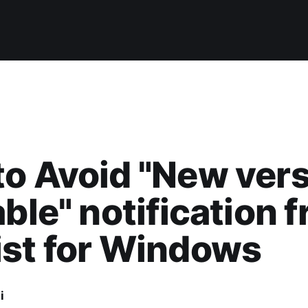
o Avoid "New ver
able" notification 
st for Windows
i