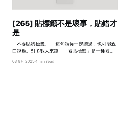
[265] 貼標籤不是壞事，貼錯才
是
「不要貼我標籤。」 這句話你一定聽過，也可能親
口說過。對多數人來說，「被貼標籤」是一種被簡
化、被誤解、甚至被歧視的感受。貼標籤常常被當
03 8月 2025
4 min read
成負面詞彙，是許多社會爭議與人際衝突的來源。
但我並不這麼看。對我來說，貼標籤這件事本身沒
有問題，真正讓人不舒服的，是「被貼錯標籤」。
我甚至認為：標籤貼得準，人際關係才會順。 真正
令人反感的不是被貼標籤，而是被誤解。 ╭ 貼標
籤，其實是必要的理解機制 ╮ 人們討厭的，不是被
貼標籤，而是被誤解。當我們抗拒別人「定義我們
是誰」的時候，往往是因為： 我不是這樣的人，為
什麼別人會這樣看我？ 在社會走跳，不可能不貼標
籤。當我們與一個陌生人互動時，我們下意識會從