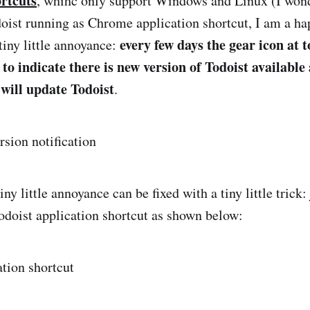
rtcuts
, whihc only support Windows and Linux (I won
ist running as Chrome application shortcut, I am a ha
every few days the gear icon at 
tiny little annoyance:
to indicate there is new version of Todoist available 
 will update Todoist
.
tiny little annoyance can be fixed with a tiny little trick
Todoist application shortcut as shown below: