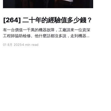
[264] 二十年的經驗值多少錢？
有一台價值一千萬的機器故障，工廠請來一位資深
工程師協助檢修。他什麼話都沒多說，走到機器旁
邊，觀察幾分鐘，從工具箱裡拿出螺絲起子，輕輕
01 8月 2025
4 min read
地調整了一顆幾乎沒人注意的小螺絲。幾秒後，機
器重新運轉如常。 工程師開出一張十萬元的帳單。
老闆當場傻眼，大聲咆哮：「你只動了一顆螺絲
耶，就要十萬？這是搶錢嗎？」 工程師冷靜地回了
一句：「螺絲只值十塊，但知道哪顆該轉，值九萬
九千九百九十塊。」 這個故事很多人聽過，但大多
數人聽完只會笑一笑。因為他們從來不是那個開帳
單的人。 我們活在一個對「產出」斤斤計較，卻對
「知識累積」視而不見的社會。大多數人只看得見
結果，完全不想理解過程。他們習慣用「這東西做
起來很快嘛」來估價，卻忘了問「為什麼你能做得
Powered by Ghost