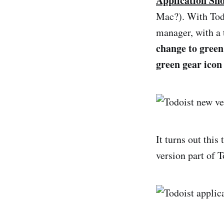
Application Sho
Mac?). With Todo
manager, with a 
change to green 
green gear icon
It turns out this 
version part of 