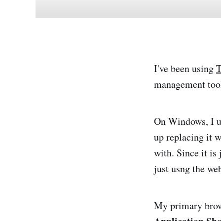
I've been using
T
management tool
On Windows, I 
up replacing it 
with. Since it is
just usng the we
My primary brows