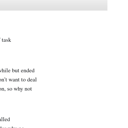
 task
while but ended
n't want to deal
ion, so why not
alled