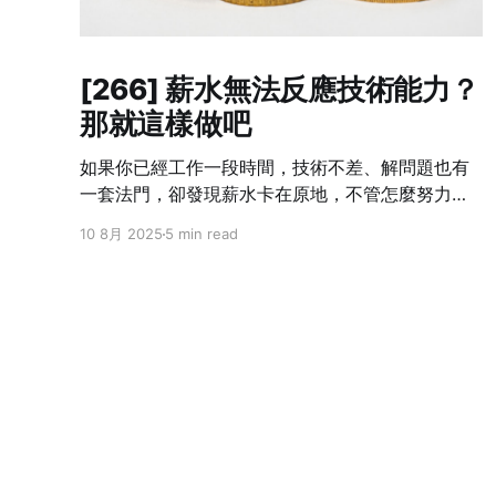
[266] 薪水無法反應技術能力？
那就這樣做吧
如果你已經工作一段時間，技術不差、解問題也有
一套法門，卻發現薪水卡在原地，不管怎麼努力都
跟不上自己的成長速度——這不是個案，而是業界
10 8月 2025
5 min read
常態。 我也曾經這樣想過：「我現在的貢獻，真的
只有這個數字嗎？」但光靠想是不會改變什麼的。
你不主動提，沒有人會幫你。不開口，只會讓錯失
的時機默默拉開你與別人的差距。職涯發展講究節
奏，一旦被低薪綁住太久，即使跳槽也難補回來。
所以這篇文章不是講理念，而是把我自己怎麼做、
學到什麼，講給你聽。 Step 1：別急著翻桌，先確
認三件事 在打算談薪水之前，先幫自己釐清以下三
件事情： ❶ 你現在的角色，有可見的成果嗎？ 能
不能列出三件「有你做比較順、沒你就出事」的工
i'm sam
© 2026