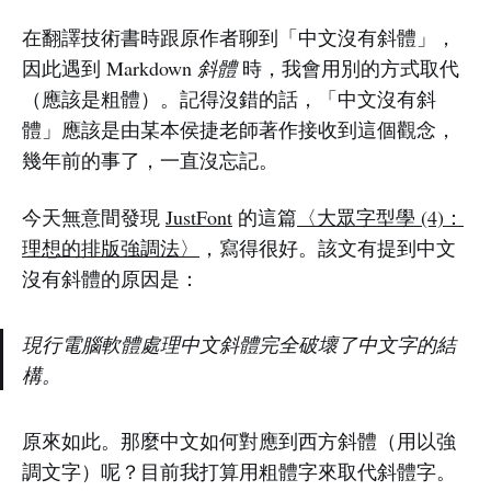
在翻譯技術書時跟原作者聊到「中文沒有斜體」，
因此遇到 Markdown
斜體
時，我會用別的方式取代
（應該是粗體）。記得沒錯的話，「中文沒有斜
體」應該是由某本侯捷老師著作接收到這個觀念，
幾年前的事了，一直沒忘記。
今天無意間發現
JustFont
的這篇
〈大眾字型學 (4)：
理想的排版強調法〉
，寫得很好。該文有提到中文
沒有斜體的原因是：
現行電腦軟體處理中文斜體完全破壞了中文字的結
構。
原來如此。那麼中文如何對應到西方斜體（用以強
調文字）呢？目前我打算用粗體字來取代斜體字。