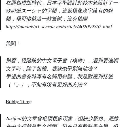
在照相排版時代，日本字型設計師鈴木勉設計了一
款叫做スーシャ的字體，這就很像漢字該有的斜
體，很可惜就這一款嘗試，沒有後繼
http://imadakin1.seesaa.net/article/402009862.html
我問：
那麼，現階段的中文電子書（橫排），遇到要強調
文字時，除了粗體、底線似乎別無他法？
手邊的書有時專有名詞用斜體，我是對應到括號
（「」），不知有沒有更好的方法？
Bobby Tung
:
Justfont的文章會堆砌很多現象，但缺少脈絡。底線
在中文裡就是私名號啊，現在只有教科書在用，但