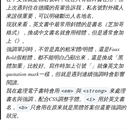
上次遇到住在德國的長輩告訴我，私名號對外國人
來說很重要，可以明確斷出人名地名。
現狀來看，英文書中最常用斜體的是書名（芝加哥
格式），換成中文書名就會用楷體，但是通常會加
上《》。
強調單詞時，不管是真的粗宋體/明體，還是Faux
Bold假粗體，都不能明白凸顯出來，還是換成「黑
體加重」比較好。寫作時加上引號「」就像英文加
quotation mark一樣，但就是遇到連續強調時會影響
閱讀。
我在處理電子書時會用
與
來處理
<em>
<strong>
書名與強調，配合CSS調整字體。
用於英文書
<i>
名，
只會用在原來就是黑體答案但還要強調的
<b>
狀況。