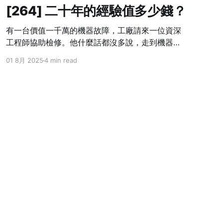
[264] 二十年的經驗值多少錢？
有一台價值一千萬的機器故障，工廠請來一位資深
工程師協助檢修。他什麼話都沒多說，走到機器旁
邊，觀察幾分鐘，從工具箱裡拿出螺絲起子，輕輕
01 8月 2025
4 min read
地調整了一顆幾乎沒人注意的小螺絲。幾秒後，機
器重新運轉如常。 工程師開出一張十萬元的帳單。
老闆當場傻眼，大聲咆哮：「你只動了一顆螺絲
耶，就要十萬？這是搶錢嗎？」 工程師冷靜地回了
一句：「螺絲只值十塊，但知道哪顆該轉，值九萬
九千九百九十塊。」 這個故事很多人聽過，但大多
數人聽完只會笑一笑。因為他們從來不是那個開帳
單的人。 我們活在一個對「產出」斤斤計較，卻對
「知識累積」視而不見的社會。大多數人只看得見
結果，完全不想理解過程。他們習慣用「這東西做
起來很快嘛」來估價，卻忘了問「為什麼你能做得
Powered by Ghost
這麼快？」這就像是把蘋果和蘋果樹混為一談，當
作只要有籽，誰都能種出果實。 ⁂ 場景拉回軟體開
發現場。 某個關鍵系統出現難以重現的錯誤，整組