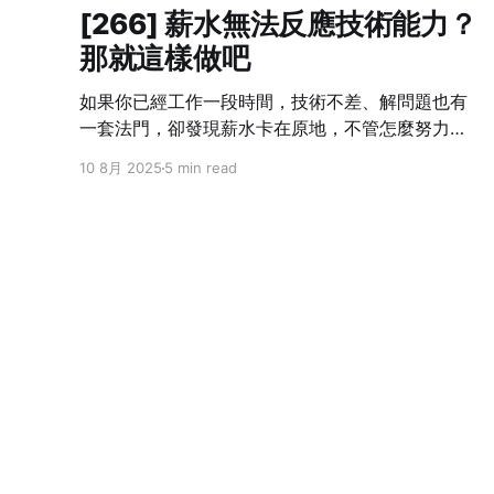
[266] 薪水無法反應技術能力？
那就這樣做吧
如果你已經工作一段時間，技術不差、解問題也有
一套法門，卻發現薪水卡在原地，不管怎麼努力都
跟不上自己的成長速度——這不是個案，而是業界
10 8月 2025
5 min read
常態。 我也曾經這樣想過：「我現在的貢獻，真的
只有這個數字嗎？」但光靠想是不會改變什麼的。
你不主動提，沒有人會幫你。不開口，只會讓錯失
的時機默默拉開你與別人的差距。職涯發展講究節
奏，一旦被低薪綁住太久，即使跳槽也難補回來。
所以這篇文章不是講理念，而是把我自己怎麼做、
學到什麼，講給你聽。 Step 1：別急著翻桌，先確
認三件事 在打算談薪水之前，先幫自己釐清以下三
件事情： ❶ 你現在的角色，有可見的成果嗎？ 能
不能列出三件「有你做比較順、沒你就出事」的工
i'm sam
© 2026
作內容？比如說：系統穩定性明顯提升、專案交付
速度變快、團隊效率提高。 ❷ 你目前的表現，有沒