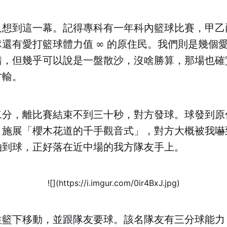
又想到這一幕。記得專科有一年科內籃球比賽，甲乙
還有愛打籃球體力值 ∞ 的原住民。我們則是幾個
錯，但幾乎可以說是一盤散沙，沒啥勝算，那場也確
才輸。
二分，離比賽結束不到三十秒，對方發球。球發到原
，施展「櫻木花道的千手觀音式」，對方大概被我嚇
拍到球，正好落在近中場的我方隊友手上。
![](https://i.imgur.com/0ir4BxJ.jpg)
往籃下移動，並跟隊友要球。該名隊友有三分球能力