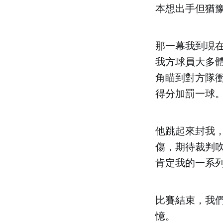
本想出手但猶
那一幕我到現
我方球員大多體
角瞄到對方隊
得分加罰一球
他跳起來封我
傷，期待裁判
肯定我的一系
比賽結束，我
憶。