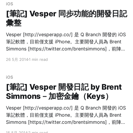
寄送一張「確認函（Confirmation E-mail）」至指定的電
iOS
子信箱，使用者點選隨信的超連結即完成確認。 Vesper
[筆記] Vesper 同步功能的開發日記
[http://vesperapp.co/] 也採用同樣流程，但與其他服務
彙整
不同之處在於：
Vesper [http://vesperapp.co/] 是 Q Branch 開發的 iOS
筆記軟體，目前僅支援 iPhone。主要開發人員為 Brent
Simmons [https://twitter.com/brentsimmons]，前陣子
他在個人部落格 Inessential [http://inessential.com/] 開
26 5月 2014
1 min read
始了一系列 Vesper [http://vesperapp.co/] 的開發筆記
（Vesper Sync Diary），無私地分享許多開發 Vesper
Sync（同步功能）的技術細節，值得一讀。 先前曾經提
iOS
及的 [https://samtsai.org/vesper-sync-diary-by-
[筆記] Vesper 開發日記 by Brent
brent-simmons-keys/
Simmons－加密金鑰（Keys）
Vesper [http://vesperapp.co/] 是 Q Branch 開發的 iOS
筆記軟體，目前僅支援 iPhone。主要開發人員為 Brent
Simmons [https://twitter.com/brentsimmons]，前陣子
他在個人部落格 Inessential [http://inessential.com/] 開
15 5月 2014
2 min read